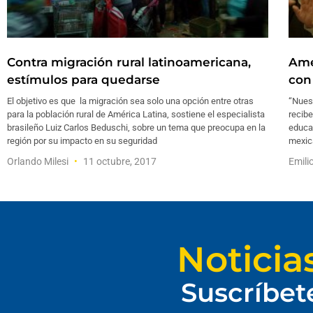
Contra migración rural latinoamericana,
Amé
estímulos para quedarse
con
El objetivo es que la migración sea solo una opción entre otras
“Nues
para la población rural de América Latina, sostiene el especialista
recibe
brasileño Luiz Carlos Beduschi, sobre un tema que preocupa en la
educac
región por su impacto en su seguridad
mexica
Orlando Milesi
11 octubre, 2017
Emili
Noticia
Suscríbet