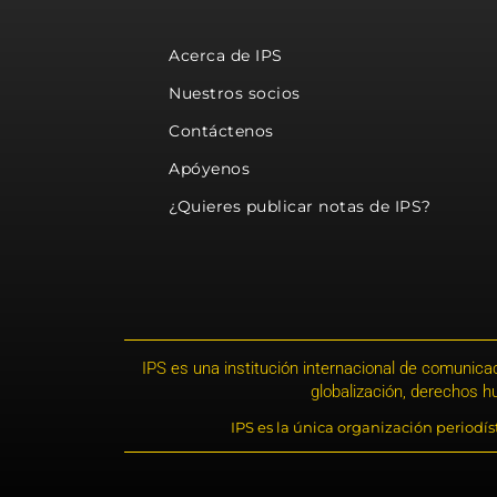
Acerca de IPS
Nuestros socios
Contáctenos
Apóyenos
¿Quieres publicar notas de IPS?
IPS es una institución internacional de comunicac
globalización, derechos 
IPS es la única organización periodí