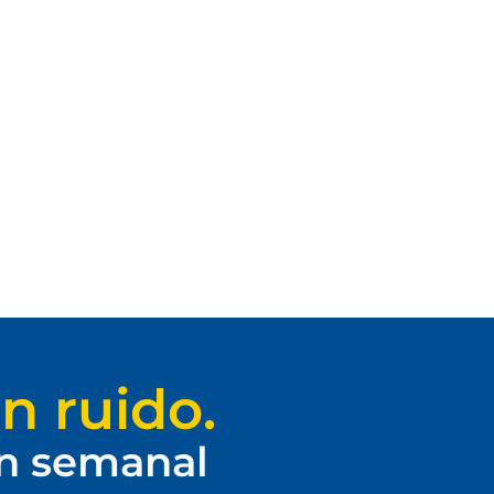
n ruido.
ín semanal