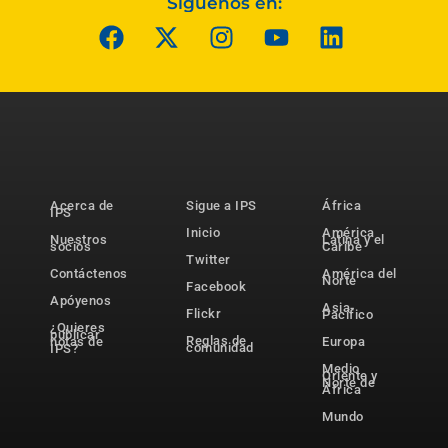
Síguenos en:
Acerca de
Sigue a IPS
África
IPS
Inicio
América
Nuestros
Latina y el
socios
Caribe
Twitter
Contáctenos
América del
Norte
Facebook
Apóyenos
Asia-
Flickr
Pacífico
¿Quieres
publicar
Reglas de
notas de
Europa
comunidad
IPS?
Medio
Oriente y
Norte de
África
Mundo