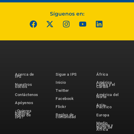
Síguenos en:
Acerca de
Sigue a IPS
África
IPS
Inicio
América
Nuestros
Latina y el
socios
Caribe
Twitter
Contáctenos
América del
Norte
Facebook
Apóyenos
Asia-
Flickr
Pacífico
¿Quieres
publicar
Reglas de
notas de
Europa
comunidad
IPS?
Medio
Oriente y
Norte de
África