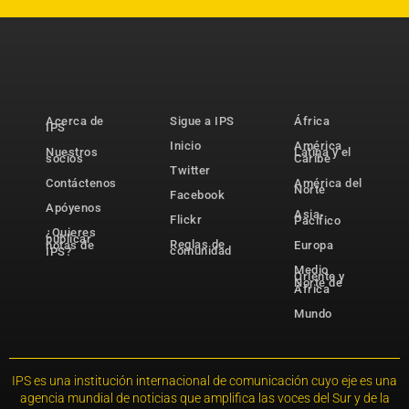
Acerca de
Sigue a IPS
África
IPS
Inicio
América
Nuestros
Latina y el
socios
Caribe
Twitter
Contáctenos
América del
Norte
Facebook
Apóyenos
Asia-
Flickr
Pacífico
¿Quieres
publicar
Reglas de
notas de
Europa
comunidad
IPS?
Medio
Oriente y
Norte de
África
Mundo
IPS es una institución internacional de comunicación cuyo eje es una
agencia mundial de noticias que amplifica las voces del Sur y de la