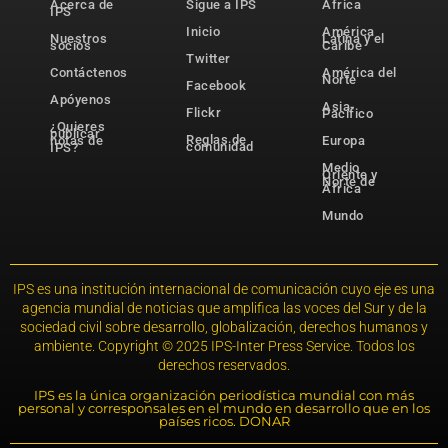
Acerca de
Sigue a IPS
África
IPS
Inicio
América
Nuestros
Latina y el
socios
Caribe
Twitter
Contáctenos
América del
Norte
Facebook
Apóyenos
Asia-
Flickr
Pacífico
¿Quieres
publicar
Reglas de
notas de
Europa
comunidad
IPS?
Medio
Oriente y
Norte de
África
Mundo
IPS es una institución internacional de comunicación cuyo eje es una
agencia mundial de noticias que amplifica las voces del Sur y de la
sociedad civil sobre desarrollo, globalización, derechos humanos y
ambiente. Copyright © 2025 IPS-Inter Press Service. Todos los
derechos reservados.
IPS es la única organización periodística mundial con más
personal y corresponsales en el mundo en desarrollo que en los
países ricos. DONAR