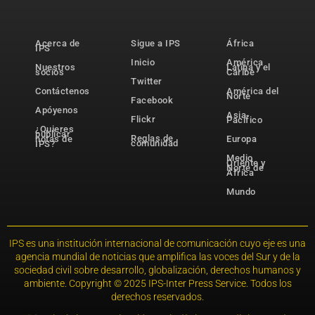
Acerca de
Sigue a IPS
África
IPS
Inicio
América
Nuestros
Latina y el
socios
Caribe
Twitter
Contáctenos
América del
Norte
Facebook
Apóyenos
Asia-
Flickr
Pacífico
¿Quieres
publicar
Reglas de
notas de
Europa
comunidad
IPS?
Medio
Oriente y
Norte de
África
Mundo
IPS es una institución internacional de comunicación cuyo eje es una
agencia mundial de noticias que amplifica las voces del Sur y de la
sociedad civil sobre desarrollo, globalización, derechos humanos y
ambiente. Copyright © 2025 IPS-Inter Press Service. Todos los
derechos reservados.