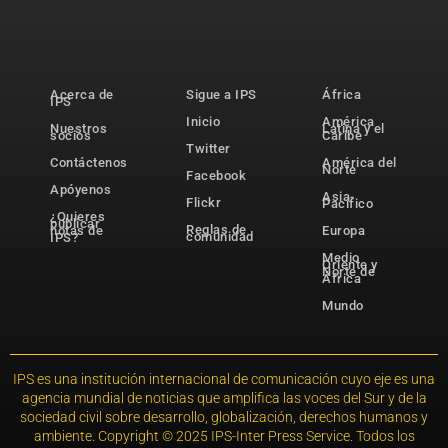
Acerca de
Sigue a IPS
África
IPS
Inicio
América
Nuestros
Latina y el
socios
Caribe
Twitter
Contáctenos
América del
Norte
Facebook
Apóyenos
Asia-
Flickr
Pacífico
¿Quieres
publicar
Reglas de
notas de
Europa
comunidad
IPS?
Medio
Oriente y
Norte de
África
Mundo
IPS es una institución internacional de comunicación cuyo eje es una
agencia mundial de noticias que amplifica las voces del Sur y de la
sociedad civil sobre desarrollo, globalización, derechos humanos y
ambiente. Copyright © 2025 IPS-Inter Press Service. Todos los