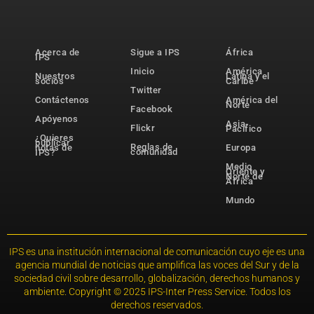
Acerca de
Sigue a IPS
África
IPS
Inicio
América
Nuestros
Latina y el
socios
Caribe
Twitter
Contáctenos
América del
Norte
Facebook
Apóyenos
Asia-
Flickr
Pacífico
¿Quieres
publicar
Reglas de
notas de
Europa
comunidad
IPS?
Medio
Oriente y
Norte de
África
Mundo
IPS es una institución internacional de comunicación cuyo eje es una
agencia mundial de noticias que amplifica las voces del Sur y de la
sociedad civil sobre desarrollo, globalización, derechos humanos y
ambiente. Copyright © 2025 IPS-Inter Press Service. Todos los
derechos reservados.