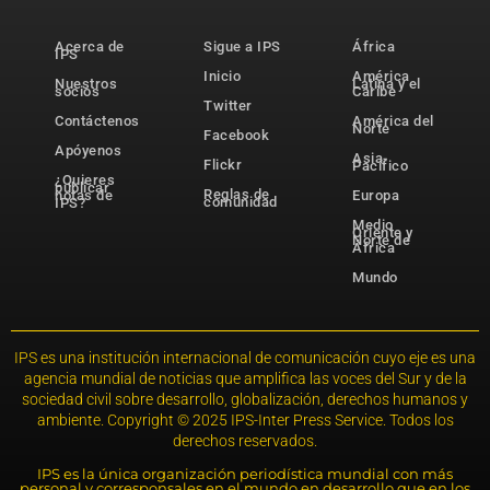
Acerca de
Sigue a IPS
África
IPS
Inicio
América
Nuestros
Latina y el
socios
Caribe
Twitter
Contáctenos
América del
Norte
Facebook
Apóyenos
Asia-
Flickr
Pacífico
¿Quieres
publicar
Reglas de
notas de
Europa
comunidad
IPS?
Medio
Oriente y
Norte de
África
Mundo
IPS es una institución internacional de comunicación cuyo eje es una
agencia mundial de noticias que amplifica las voces del Sur y de la
sociedad civil sobre desarrollo, globalización, derechos humanos y
ambiente. Copyright © 2025 IPS-Inter Press Service. Todos los
derechos reservados.
IPS es la única organización periodística mundial con más
personal y corresponsales en el mundo en desarrollo que en los