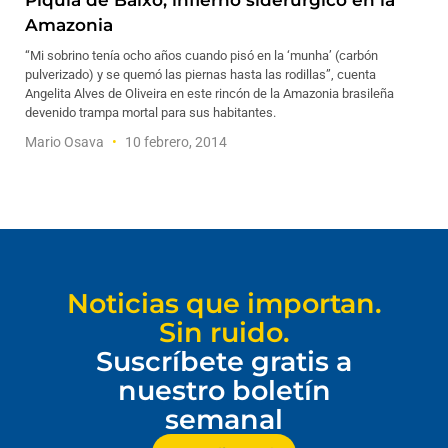
Piquiá de Baixo, infierno siderúrgico en la
Amazonia
“Mi sobrino tenía ocho años cuando pisó en la ‘munha’ (carbón
pulverizado) y se quemó las piernas hasta las rodillas”, cuenta
Angelita Alves de Oliveira en este rincón de la Amazonia brasileña
devenido trampa mortal para sus habitantes.
Mario Osava
10 febrero, 2014
Noticias que importan.
Sin ruido.
Suscríbete gratis a
nuestro boletín
semanal