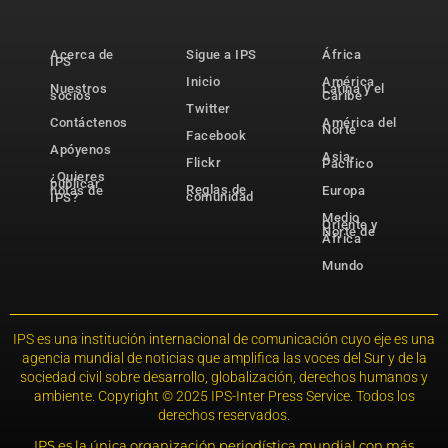
Acerca de
Sigue a IPS
África
IPS
Inicio
América
Nuestros
Latina y el
socios
Caribe
Twitter
Contáctenos
América del
Norte
Facebook
Apóyenos
Asia-
Flickr
Pacífico
¿Quieres
publicar
Reglas de
notas de
Europa
comunidad
IPS?
Medio
Oriente y
Norte de
África
Mundo
IPS es una institución internacional de comunicación cuyo eje es una
agencia mundial de noticias que amplifica las voces del Sur y de la
sociedad civil sobre desarrollo, globalización, derechos humanos y
ambiente. Copyright © 2025 IPS-Inter Press Service. Todos los
derechos reservados.
IPS es la única organización periodística mundial con más