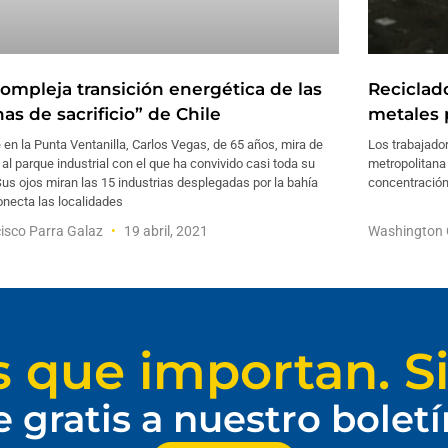
compleja transición energética de las
Reciclad
as de sacrificio” de Chile
metales 
 en la Punta Ventanilla, Carlos Vegas, de 65 años, mira de
Los trabajador
 al parque industrial con el que ha convivido casi toda su
metropolitana
Sus ojos miran las 15 industrias desplegadas por la bahía
concentración
onecta las localidades
isco Parra Galaz
19 abril, 2021
Washington 
s que importan. Si
e gratis a nuestro bolet