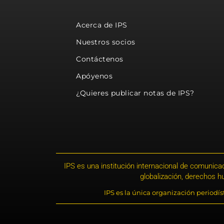
Acerca de IPS
Nuestros socios
Contáctenos
Apóyenos
¿Quieres publicar notas de IPS?
IPS es una institución internacional de comunicac
globalización, derechos 
IPS es la única organización periodí