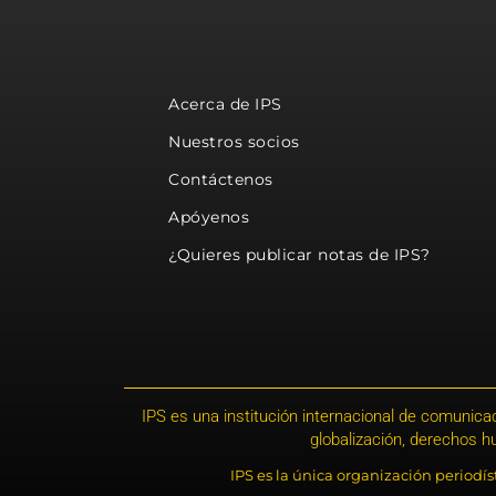
Acerca de IPS
Nuestros socios
Contáctenos
Apóyenos
¿Quieres publicar notas de IPS?
IPS es una institución internacional de comunicac
globalización, derechos 
IPS es la única organización periodí