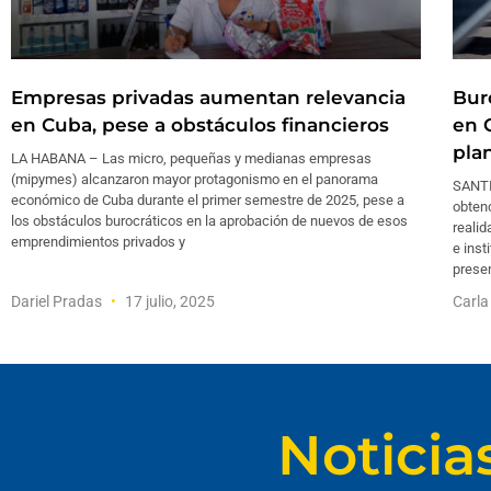
Empresas privadas aumentan relevancia
Bur
en Cuba, pese a obstáculos financieros
en C
pla
LA HABANA – Las micro, pequeñas y medianas empresas
(mipymes) alcanzaron mayor protagonismo en el panorama
SANTI
económico de Cuba durante el primer semestre de 2025, pese a
obten
los obstáculos burocráticos en la aprobación de nuevos de esos
realid
emprendimientos privados y
e inst
presen
Dariel Pradas
17 julio, 2025
Carla
Noticia