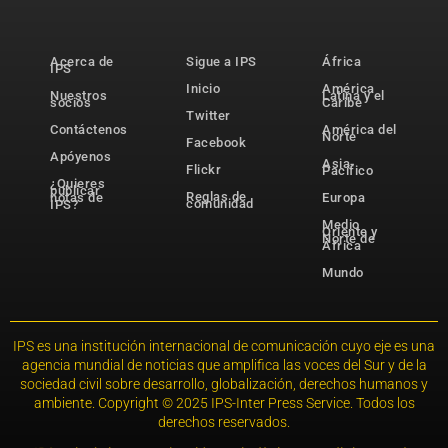
Acerca de
Sigue a IPS
África
IPS
Inicio
América
Nuestros
Latina y el
socios
Caribe
Twitter
Contáctenos
América del
Norte
Facebook
Apóyenos
Asia-
Flickr
Pacífico
¿Quieres
publicar
Reglas de
notas de
Europa
comunidad
IPS?
Medio
Oriente y
Norte de
África
Mundo
IPS es una institución internacional de comunicación cuyo eje es una
agencia mundial de noticias que amplifica las voces del Sur y de la
sociedad civil sobre desarrollo, globalización, derechos humanos y
ambiente. Copyright © 2025 IPS-Inter Press Service. Todos los
derechos reservados.