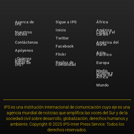
Acerca de
Sigue a IPS
África
IPS
Inicio
América
Nuestros
Latina y el
socios
Caribe
Twitter
Contáctenos
América del
Norte
Facebook
Apóyenos
Asia-
Flickr
Pacífico
¿Quieres
publicar
Reglas de
notas de
Europa
comunidad
IPS?
Medio
Oriente y
Norte de
África
Mundo
IPS es una institución internacional de comunicación cuyo eje es una
agencia mundial de noticias que amplifica las voces del Sur y de la
sociedad civil sobre desarrollo, globalización, derechos humanos y
ambiente. Copyright © 2025 IPS-Inter Press Service. Todos los
derechos reservados.