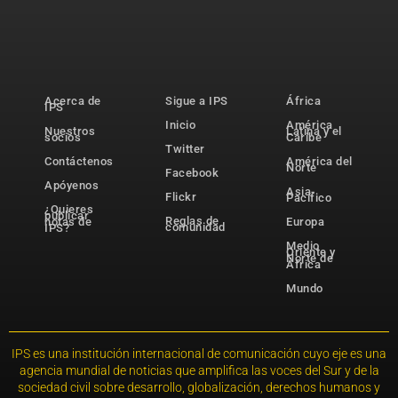
Acerca de
Sigue a IPS
África
IPS
Inicio
América
Nuestros
Latina y el
socios
Caribe
Twitter
Contáctenos
América del
Norte
Facebook
Apóyenos
Asia-
Flickr
Pacífico
¿Quieres
publicar
Reglas de
notas de
Europa
comunidad
IPS?
Medio
Oriente y
Norte de
África
Mundo
IPS es una institución internacional de comunicación cuyo eje es una
agencia mundial de noticias que amplifica las voces del Sur y de la
sociedad civil sobre desarrollo, globalización, derechos humanos y