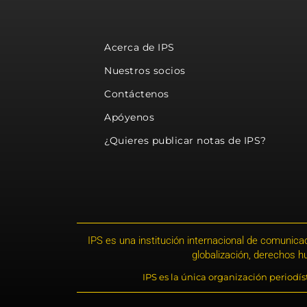
Acerca de IPS
Nuestros socios
Contáctenos
Apóyenos
¿Quieres publicar notas de IPS?
IPS es una institución internacional de comunicac
globalización, derechos 
IPS es la única organización periodí