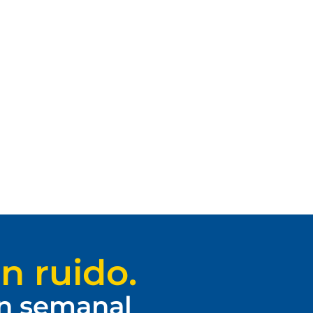
n ruido.
ín semanal