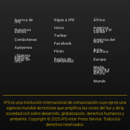
Acerca de
Sigue a IPS
África
IPS
Inicio
América
Nuestros
Latina y el
socios
Caribe
Twitter
Contáctenos
América del
Norte
Facebook
Apóyenos
Asia-
Flickr
Pacífico
¿Quieres
publicar
Reglas de
notas de
Europa
comunidad
IPS?
Medio
Oriente y
Norte de
África
Mundo
IPS es una institución internacional de comunicación cuyo eje es una
agencia mundial de noticias que amplifica las voces del Sur y de la
sociedad civil sobre desarrollo, globalización, derechos humanos y
ambiente. Copyright © 2025 IPS-Inter Press Service. Todos los
derechos reservados.