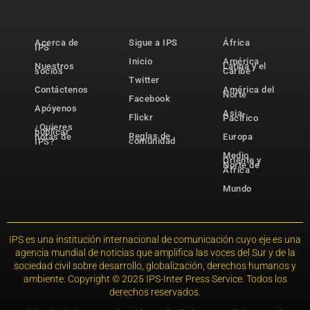
Acerca de
Sigue a IPS
África
IPS
Inicio
América
Nuestros
Latina y el
socios
Caribe
Twitter
Contáctenos
América del
Norte
Facebook
Apóyenos
Asia-
Flickr
Pacífico
¿Quieres
publicar
Reglas de
notas de
Europa
comunidad
IPS?
Medio
Oriente y
Norte de
África
Mundo
IPS es una institución internacional de comunicación cuyo eje es una
agencia mundial de noticias que amplifica las voces del Sur y de la
sociedad civil sobre desarrollo, globalización, derechos humanos y
ambiente. Copyright © 2025 IPS-Inter Press Service. Todos los
derechos reservados.