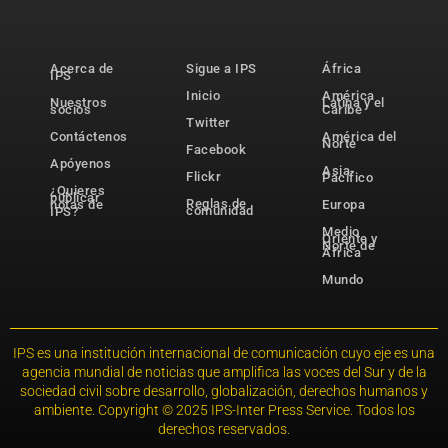
Acerca de
Sigue a IPS
África
IPS
Inicio
América
Nuestros
Latina y el
socios
Caribe
Twitter
Contáctenos
América del
Norte
Facebook
Apóyenos
Asia-
Flickr
Pacífico
¿Quieres
publicar
Reglas de
notas de
Europa
comunidad
IPS?
Medio
Oriente y
Norte de
África
Mundo
IPS es una institución internacional de comunicación cuyo eje es una
agencia mundial de noticias que amplifica las voces del Sur y de la
sociedad civil sobre desarrollo, globalización, derechos humanos y
ambiente. Copyright © 2025 IPS-Inter Press Service. Todos los
derechos reservados.