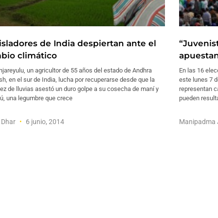
isladores de India despiertan ante el
“Juvenist
bio climático
apuestan
areyulu, un agricultor de 55 años del estado de Andhra
En las 16 elec
h, en el sur de India, lucha por recuperarse desde que la
este lunes 7 d
z de lluvias asestó un duro golpe a su cosecha de maní y
representan ca
ú, una legumbre que crece
pueden resulta
 Dhar
6 junio, 2014
Manipadma 