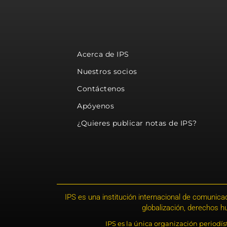
Acerca de IPS
Nuestros socios
Contáctenos
Apóyenos
¿Quieres publicar notas de IPS?
IPS es una institución internacional de comunicac
globalización, derechos 
IPS es la única organización periodí