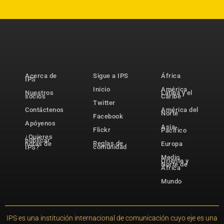
Acerca de
Sigue a IPS
África
IPS
Inicio
América
Nuestros
Latina y el
socios
Caribe
Twitter
Contáctenos
América del
Norte
Facebook
Apóyenos
Asia-
Flickr
Pacífico
¿Quieres
publicar
Reglas de
notas de
Europa
comunidad
IPS?
Medio
Oriente y
Norte de
África
Mundo
IPS es una institución internacional de comunicación cuyo eje es una