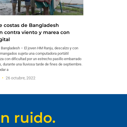
e costas de Bangladesh
n contra viento y marea con
ital
angladesh – El joven HM Ranju, descalzo y con
emangados sujeta una computadora portátil
za con dificultad por un estrecho pasillo embarrado
s, durante una lluviosa tarde de fines de septiembre.
udar a
d
26 octubre, 2022
n ruido.