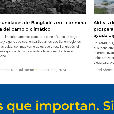
unidades de Bangladés en la primera
Aldeas d
ea del cambio climático
prospera
ayuda dig
 El recalentamiento planetario tiene efectos de largo
e y algunos países, en particular los que tienen regiones
BADARKHALI, B
as bajas, son más vulnerables que otros. Bangladés, el
sus jeans arr
más grande del mundo, está a la vanguardia de ese
mientras avan
meno
entre arrozale
Llega para ay
mmad Rabikul Hasan
28 octubre, 2024
Farid Ahme
s que importan. Si