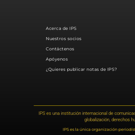
Acerca de IPS
Nuestros socios
Contáctenos
Apóyenos
¿Quieres publicar notas de IPS?
IPS es una institución internacional de comunicac
globalización, derechos 
IPS es la única organización periodí