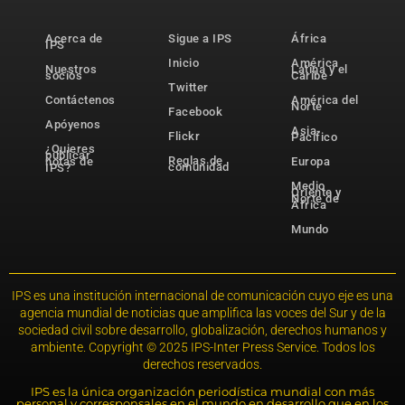
Acerca de
Sigue a IPS
África
IPS
Inicio
América
Nuestros
Latina y el
socios
Caribe
Twitter
Contáctenos
América del
Norte
Facebook
Apóyenos
Asia-
Flickr
Pacífico
¿Quieres
publicar
Reglas de
notas de
Europa
comunidad
IPS?
Medio
Oriente y
Norte de
África
Mundo
IPS es una institución internacional de comunicación cuyo eje es una
agencia mundial de noticias que amplifica las voces del Sur y de la
sociedad civil sobre desarrollo, globalización, derechos humanos y
ambiente. Copyright © 2025 IPS-Inter Press Service. Todos los
derechos reservados.
IPS es la única organización periodística mundial con más
personal y corresponsales en el mundo en desarrollo que en los