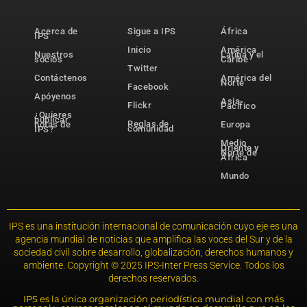
Acerca de
Sigue a IPS
África
IPS
Inicio
América
Nuestros
Latina y el
socios
Caribe
Twitter
Contáctenos
América del
Norte
Facebook
Apóyenos
Asia-
Flickr
Pacífico
¿Quieres
publicar
Reglas de
notas de
Europa
comunidad
IPS?
Medio
Oriente y
Norte de
África
Mundo
IPS es una institución internacional de comunicación cuyo eje es una
agencia mundial de noticias que amplifica las voces del Sur y de la
sociedad civil sobre desarrollo, globalización, derechos humanos y
ambiente. Copyright © 2025 IPS-Inter Press Service. Todos los
derechos reservados.
IPS es la única organización periodística mundial con más