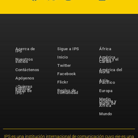
Acerca de
Sigue a IPS
África
IPS
Inicio
América
Nuestros
Latina y el
socios
Caribe
Twitter
Contáctenos
América del
Norte
Facebook
Apóyenos
Asia-
Flickr
Pacífico
¿Quieres
publicar
Reglas de
notas de
Europa
comunidad
IPS?
Medio
Oriente y
Norte de
África
Mundo
IPS es una institución internacional de comunicación cuyo eje es una