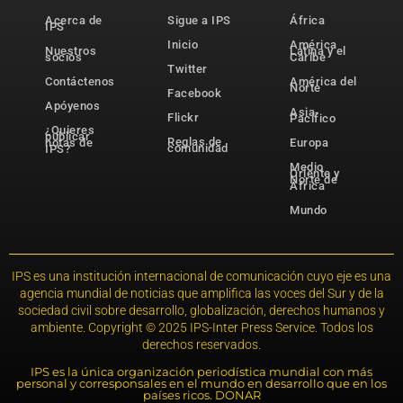
Acerca de
Sigue a IPS
África
IPS
Inicio
América
Nuestros
Latina y el
socios
Caribe
Twitter
Contáctenos
América del
Norte
Facebook
Apóyenos
Asia-
Flickr
Pacífico
¿Quieres
publicar
Reglas de
notas de
Europa
comunidad
IPS?
Medio
Oriente y
Norte de
África
Mundo
IPS es una institución internacional de comunicación cuyo eje es una
agencia mundial de noticias que amplifica las voces del Sur y de la
sociedad civil sobre desarrollo, globalización, derechos humanos y
ambiente. Copyright © 2025 IPS-Inter Press Service. Todos los
derechos reservados.
IPS es la única organización periodística mundial con más
personal y corresponsales en el mundo en desarrollo que en los
países ricos. DONAR