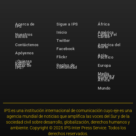
Acerca de
Sigue a IPS
África
IPS
Inicio
América
Nuestros
Latina y el
socios
Caribe
Twitter
Contáctenos
América del
Norte
Facebook
Apóyenos
Asia-
Flickr
Pacífico
¿Quieres
publicar
Reglas de
notas de
Europa
comunidad
IPS?
Medio
Oriente y
Norte de
África
Mundo
IPS es una institución internacional de comunicación cuyo eje es una
agencia mundial de noticias que amplifica las voces del Sur y de la
sociedad civil sobre desarrollo, globalización, derechos humanos y
ambiente. Copyright © 2025 IPS-Inter Press Service. Todos los
derechos reservados.