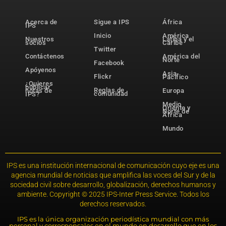
Acerca de
Sigue a IPS
África
IPS
Inicio
América
Nuestros
Latina y el
socios
Caribe
Twitter
Contáctenos
América del
Norte
Facebook
Apóyenos
Asia-
Flickr
Pacífico
¿Quieres
publicar
Reglas de
notas de
Europa
comunidad
IPS?
Medio
Oriente y
Norte de
África
Mundo
IPS es una institución internacional de comunicación cuyo eje es una
agencia mundial de noticias que amplifica las voces del Sur y de la
sociedad civil sobre desarrollo, globalización, derechos humanos y
ambiente. Copyright © 2025 IPS-Inter Press Service. Todos los
derechos reservados.
IPS es la única organización periodística mundial con más
personal y corresponsales en el mundo en desarrollo que en los