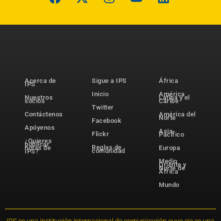
Acerca de
Sigue a IPS
África
IPS
Inicio
América
Nuestros
Latina y el
socios
Caribe
Twitter
Contáctenos
América del
Norte
Facebook
Apóyenos
Asia-
Flickr
Pacífico
¿Quieres
publicar
Reglas de
notas de
Europa
comunidad
IPS?
Medio
Oriente y
Norte de
África
Mundo