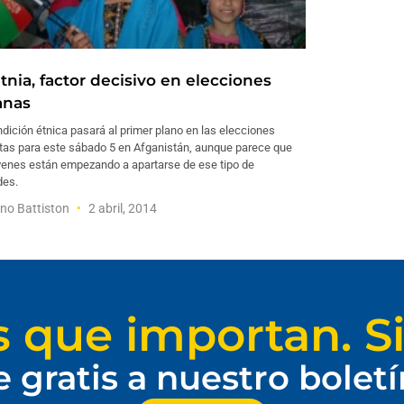
tnia, factor decisivo en elecciones
anas
dición étnica pasará al primer plano en las elecciones
stas para este sábado 5 en Afganistán, aunque parece que
óvenes están empezando a apartarse de ese tipo de
des.
ano Battiston
2 abril, 2014
s que importan. Si
e gratis a nuestro bolet