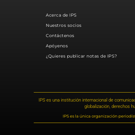
Acerca de IPS
Nuestros socios
Contáctenos
Apóyenos
¿Quieres publicar notas de IPS?
IPS es una institución internacional de comunicac
globalización, derechos 
IPS es la única organización periodí