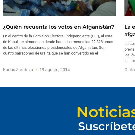
¿Quién recuenta los votos en Afganistán?
La e
afg
En el centro de la Comisión Electoral Independiente (CEI), al este
de Kabul, se almacenan desde hace dos meses las 22.828 urnas
La con
de las últimas elecciones presidenciales de Afganistán. Son
previ
cuatro barracones de uralita que se han convertido en el
los j
lealta
Karlos Zurutuza
19 agosto, 2014
Giuli
Noticia
Suscríbet