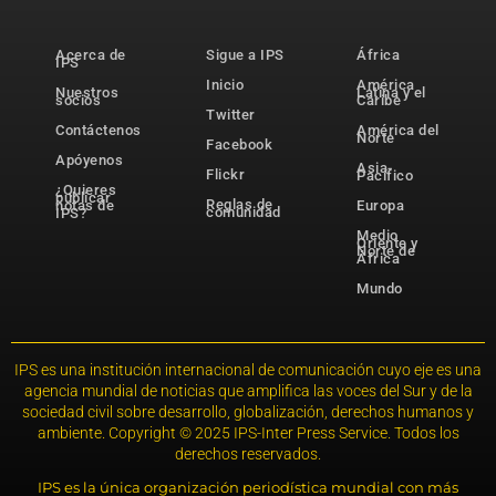
Acerca de
Sigue a IPS
África
IPS
Inicio
América
Nuestros
Latina y el
socios
Caribe
Twitter
Contáctenos
América del
Norte
Facebook
Apóyenos
Asia-
Flickr
Pacífico
¿Quieres
publicar
Reglas de
notas de
Europa
comunidad
IPS?
Medio
Oriente y
Norte de
África
Mundo
IPS es una institución internacional de comunicación cuyo eje es una
agencia mundial de noticias que amplifica las voces del Sur y de la
sociedad civil sobre desarrollo, globalización, derechos humanos y
ambiente. Copyright © 2025 IPS-Inter Press Service. Todos los
derechos reservados.
IPS es la única organización periodística mundial con más