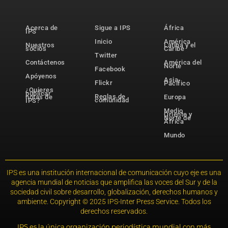
Acerca de
Sigue a IPS
África
IPS
Inicio
América
Nuestros
Latina y el
socios
Caribe
Twitter
Contáctenos
América del
Norte
Facebook
Apóyenos
Asia-
Flickr
Pacífico
¿Quieres
publicar
Reglas de
notas de
Europa
comunidad
IPS?
Medio
Oriente y
Norte de
África
Mundo
IPS es una institución internacional de comunicación cuyo eje es una
agencia mundial de noticias que amplifica las voces del Sur y de la
sociedad civil sobre desarrollo, globalización, derechos humanos y
ambiente. Copyright © 2025 IPS-Inter Press Service. Todos los
derechos reservados.
IPS es la única organización periodística mundial con más