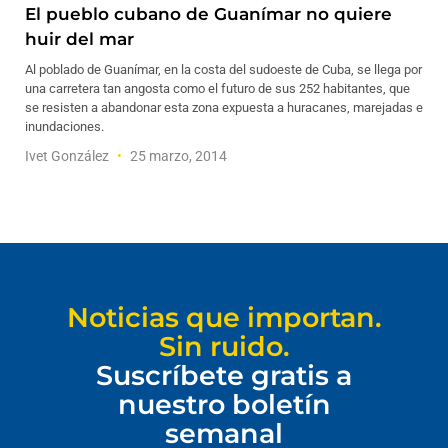
El pueblo cubano de Guanímar no quiere
huir del mar
Al poblado de Guanímar, en la costa del sudoeste de Cuba, se llega por
una carretera tan angosta como el futuro de sus 252 habitantes, que
se resisten a abandonar esta zona expuesta a huracanes, marejadas e
inundaciones.
Ivet González
25 marzo, 2014
Noticias que importan.
Sin ruido.
Suscríbete gratis a
nuestro boletín
semanal