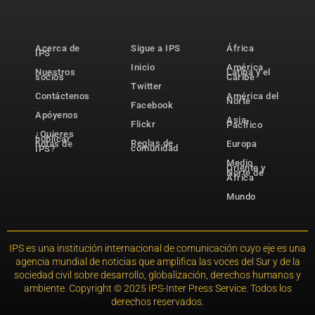
Acerca de
Sigue a IPS
África
IPS
Inicio
América
Nuestros
Latina y el
socios
Caribe
Twitter
Contáctenos
América del
Norte
Facebook
Apóyenos
Asia-
Flickr
Pacífico
¿Quieres
publicar
Reglas de
notas de
Europa
comunidad
IPS?
Medio
Oriente y
Norte de
África
Mundo
IPS es una institución internacional de comunicación cuyo eje es una
agencia mundial de noticias que amplifica las voces del Sur y de la
sociedad civil sobre desarrollo, globalización, derechos humanos y
ambiente. Copyright © 2025 IPS-Inter Press Service. Todos los
derechos reservados.