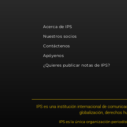
Acerca de IPS
Nuestros socios
Contáctenos
Apóyenos
¿Quieres publicar notas de IPS?
IPS es una institución internacional de comunicac
globalización, derechos 
IPS es la única organización periodí