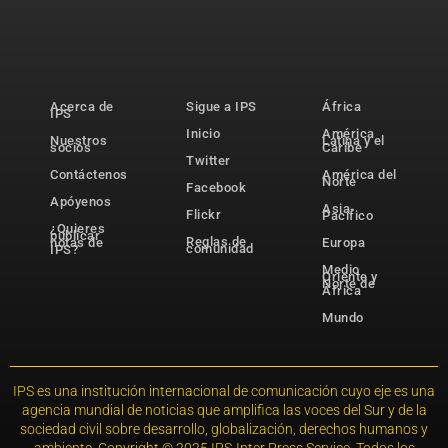
Acerca de
Sigue a IPS
África
IPS
Inicio
América
Nuestros
Latina y el
socios
Caribe
Twitter
Contáctenos
América del
Norte
Facebook
Apóyenos
Asia-
Flickr
Pacífico
¿Quieres
publicar
Reglas de
notas de
Europa
comunidad
IPS?
Medio
Oriente y
Norte de
África
Mundo
IPS es una institución internacional de comunicación cuyo eje es una
agencia mundial de noticias que amplifica las voces del Sur y de la
sociedad civil sobre desarrollo, globalización, derechos humanos y