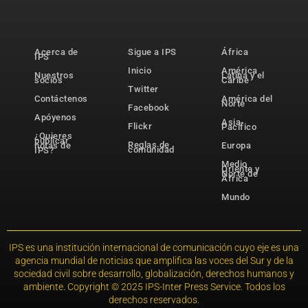
Acerca de
Sigue a IPS
África
IPS
Inicio
América
Nuestros
Latina y el
socios
Caribe
Twitter
Contáctenos
América del
Norte
Facebook
Apóyenos
Asia-
Flickr
Pacífico
¿Quieres
publicar
Reglas de
notas de
Europa
comunidad
IPS?
Medio
Oriente y
Norte de
África
Mundo
IPS es una institución internacional de comunicación cuyo eje es una
agencia mundial de noticias que amplifica las voces del Sur y de la
sociedad civil sobre desarrollo, globalización, derechos humanos y
ambiente. Copyright © 2025 IPS-Inter Press Service. Todos los
derechos reservados.