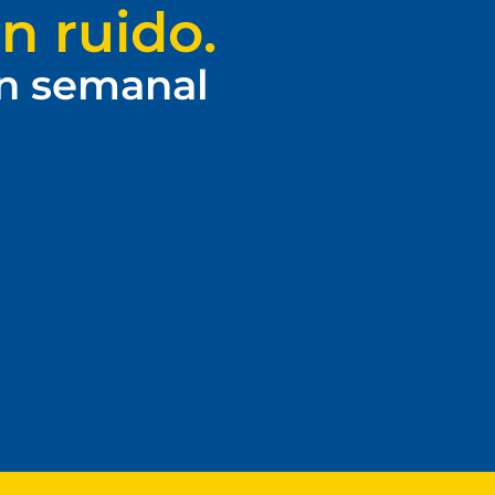
n ruido.
ín semanal