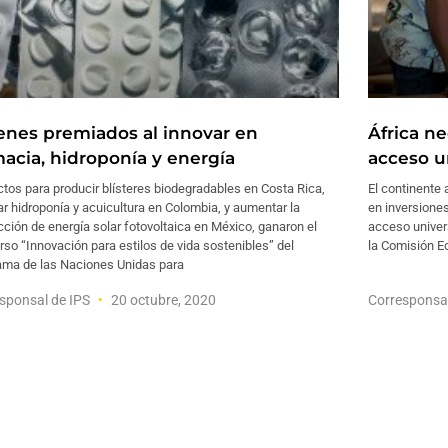
enes premiados al innovar en
África ne
macia, hidroponía y energía
acceso un
tos para producir blísteres biodegradables en Costa Rica,
El continente 
ar hidroponía y acuicultura en Colombia, y aumentar la
en inversione
ción de energía solar fotovoltaica en México, ganaron el
acceso univers
so “Innovación para estilos de vida sostenibles” del
la Comisión E
ama de las Naciones Unidas para
sponsal de IPS
20 octubre, 2020
Corresponsa