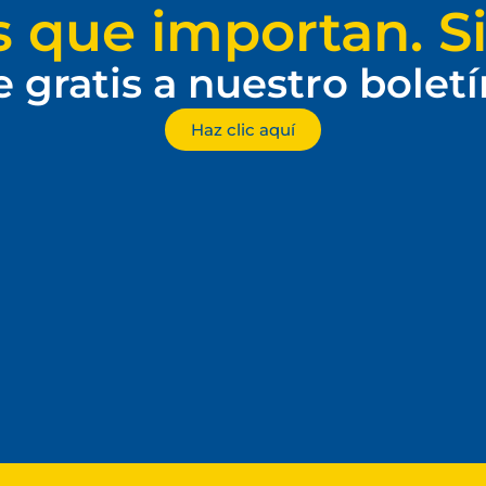
s que importan. Si
e gratis a nuestro bolet
Haz clic aquí