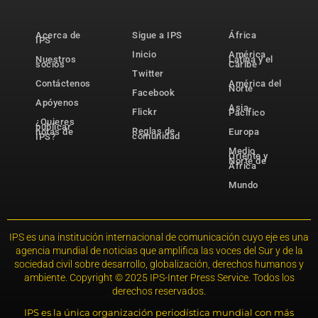
Acerca de
Sigue a IPS
África
IPS
Inicio
América
Nuestros
Latina y el
socios
Caribe
Twitter
Contáctenos
América del
Norte
Facebook
Apóyenos
Asia-
Flickr
Pacífico
¿Quieres
publicar
Reglas de
notas de
Europa
comunidad
IPS?
Medio
Oriente y
Norte de
África
Mundo
IPS es una institución internacional de comunicación cuyo eje es una
agencia mundial de noticias que amplifica las voces del Sur y de la
sociedad civil sobre desarrollo, globalización, derechos humanos y
ambiente. Copyright © 2025 IPS-Inter Press Service. Todos los
derechos reservados.
IPS es la única organización periodística mundial con más