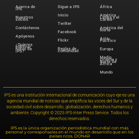
Acerca de
Sigue a IPS
África
IPS
Inicio
América
Nuestros
Latina y el
socios
Caribe
Twitter
Contáctenos
América del
Norte
Facebook
Apóyenos
Asia-
Flickr
Pacífico
¿Quieres
publicar
Reglas de
notas de
Europa
comunidad
IPS?
Medio
Oriente y
Norte de
África
Mundo
IPS es una institución internacional de comunicación cuyo eje es una
agencia mundial de noticias que amplifica las voces del Sur y de la
sociedad civil sobre desarrollo, globalización, derechos humanos y
ambiente. Copyright © 2025 IPS-Inter Press Service. Todos los
derechos reservados.
IPS es la única organización periodística mundial con más
personal y corresponsales en el mundo en desarrollo que en los
países ricos. DONAR