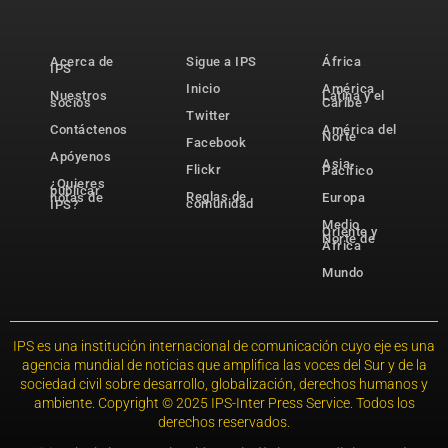
Acerca de
Sigue a IPS
África
IPS
Inicio
América
Nuestros
Latina y el
socios
Caribe
Twitter
Contáctenos
América del
Norte
Facebook
Apóyenos
Asia-
Flickr
Pacífico
¿Quieres
publicar
Reglas de
notas de
Europa
comunidad
IPS?
Medio
Oriente y
Norte de
África
Mundo
IPS es una institución internacional de comunicación cuyo eje es una
agencia mundial de noticias que amplifica las voces del Sur y de la
sociedad civil sobre desarrollo, globalización, derechos humanos y
ambiente. Copyright © 2025 IPS-Inter Press Service. Todos los
derechos reservados.