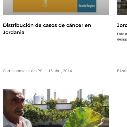
Distribución de casos de cáncer en
Jor
Jordania
Este a
desigu
Corresponsales de IPS
16 abril, 2014
Eliza