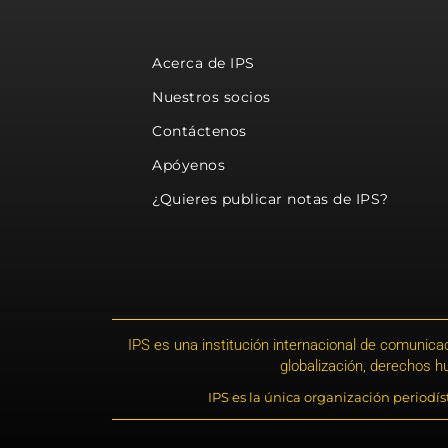
Acerca de IPS
Nuestros socios
Contáctenos
Apóyenos
¿Quieres publicar notas de IPS?
IPS es una institución internacional de comunicac
globalización, derechos 
IPS es la única organización periodí