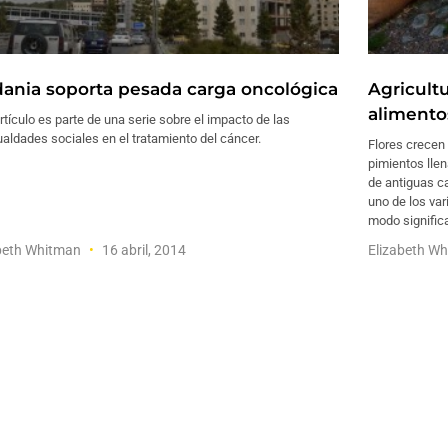
dania soporta pesada carga oncológica
Agricult
alimento
rtículo es parte de una serie sobre el impacto de las
aldades sociales en el tratamiento del cáncer.
Flores crecen
pimientos lle
de antiguas ca
uno de los va
modo signific
beth Whitman
16 abril, 2014
Elizabeth W