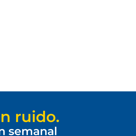
n ruido.
ín semanal