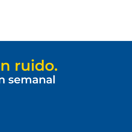
n ruido.
ín semanal