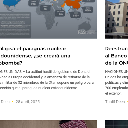
colapsa el paraguas nuclear
Reestruc
adounidense, ¿se creará una
al Banco
obomba?
de la ON
NES UNIDAS – La actitud hostil del gobierno de Donald
NACIONES UNI
hacia Europa occidental y la amenaza de retirarse de la
Unidos ha emp
a militar de 32 miembros de la Otan supone un peligro para
políticas y el
otección que el paraguas nuclear estadounidense
700 empleados
el exterior.
f Deen
28 abril, 2025
Thalif Deen