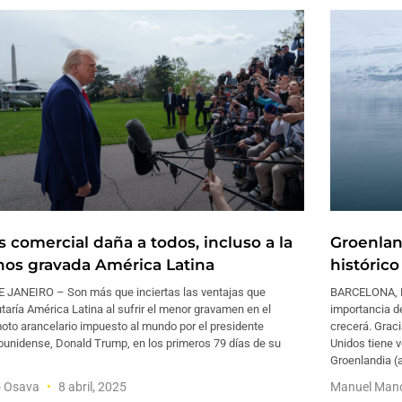
s comercial daña a todos, incluso a la
Groenlan
os gravada América Latina
históric
E JANEIRO – Son más que inciertas las ventajas que
BARCELONA, E
taría América Latina al sufrir el menor gravamen en el
importancia d
oto arancelario impuesto al mundo por el presidente
crecerá. Graci
ounidense, Donald Trump, en los primeros 79 días de su
Unidos tiene v
Groenlandia (
o Osava
8 abril, 2025
Manuel Mano