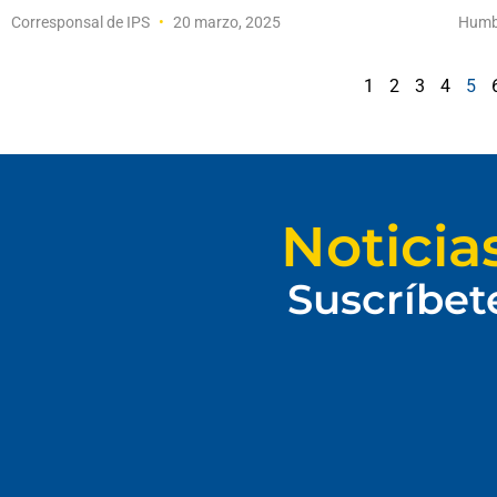
Corresponsal de IPS
20 marzo, 2025
Humb
1
2
3
4
5
Noticia
Suscríbet