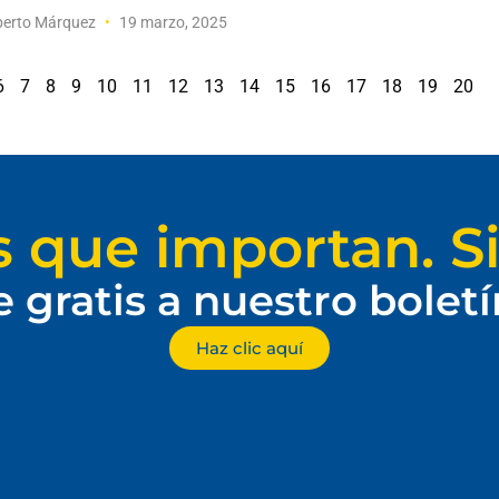
erto Márquez
19 marzo, 2025
6
7
8
9
10
11
12
13
14
15
16
17
18
19
20
s que importan. Si
e gratis a nuestro bolet
Haz clic aquí