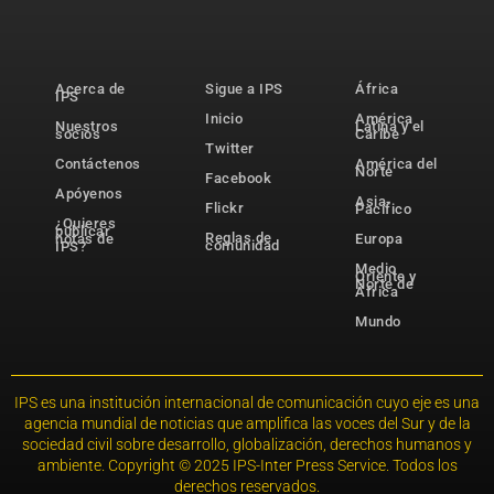
Acerca de
Sigue a IPS
África
IPS
Inicio
América
Nuestros
Latina y el
socios
Caribe
Twitter
Contáctenos
América del
Norte
Facebook
Apóyenos
Asia-
Flickr
Pacífico
¿Quieres
publicar
Reglas de
notas de
Europa
comunidad
IPS?
Medio
Oriente y
Norte de
África
Mundo
IPS es una institución internacional de comunicación cuyo eje es una
agencia mundial de noticias que amplifica las voces del Sur y de la
sociedad civil sobre desarrollo, globalización, derechos humanos y
ambiente. Copyright © 2025 IPS-Inter Press Service. Todos los
derechos reservados.