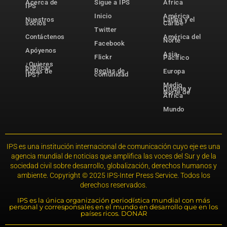
Acerca de
Sigue a IPS
África
IPS
Inicio
América
Nuestros
Latina y el
socios
Caribe
Twitter
Contáctenos
América del
Norte
Facebook
Apóyenos
Asia-
Flickr
Pacífico
¿Quieres
publicar
Reglas de
notas de
Europa
comunidad
IPS?
Medio
Oriente y
Norte de
África
Mundo
IPS es una institución internacional de comunicación cuyo eje es una
agencia mundial de noticias que amplifica las voces del Sur y de la
sociedad civil sobre desarrollo, globalización, derechos humanos y
ambiente. Copyright © 2025 IPS-Inter Press Service. Todos los
derechos reservados.
IPS es la única organización periodística mundial con más
personal y corresponsales en el mundo en desarrollo que en los
países ricos. DONAR