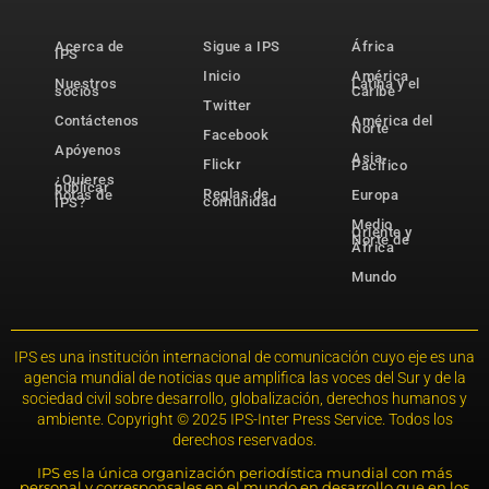
Acerca de
Sigue a IPS
África
IPS
Inicio
América
Nuestros
Latina y el
socios
Caribe
Twitter
Contáctenos
América del
Norte
Facebook
Apóyenos
Asia-
Flickr
Pacífico
¿Quieres
publicar
Reglas de
notas de
Europa
comunidad
IPS?
Medio
Oriente y
Norte de
África
Mundo
IPS es una institución internacional de comunicación cuyo eje es una
agencia mundial de noticias que amplifica las voces del Sur y de la
sociedad civil sobre desarrollo, globalización, derechos humanos y
ambiente. Copyright © 2025 IPS-Inter Press Service. Todos los
derechos reservados.
IPS es la única organización periodística mundial con más
personal y corresponsales en el mundo en desarrollo que en los