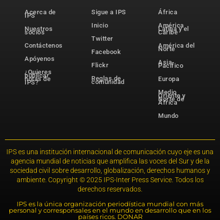
Acerca de
Sigue a IPS
África
IPS
Inicio
América
Nuestros
Latina y el
socios
Caribe
Twitter
Contáctenos
América del
Norte
Facebook
Apóyenos
Asia-
Flickr
Pacífico
¿Quieres
publicar
Reglas de
notas de
Europa
comunidad
IPS?
Medio
Oriente y
Norte de
África
Mundo
IPS es una institución internacional de comunicación cuyo eje es una
agencia mundial de noticias que amplifica las voces del Sur y de la
sociedad civil sobre desarrollo, globalización, derechos humanos y
ambiente. Copyright © 2025 IPS-Inter Press Service. Todos los
derechos reservados.
IPS es la única organización periodística mundial con más
personal y corresponsales en el mundo en desarrollo que en los
países ricos. DONAR