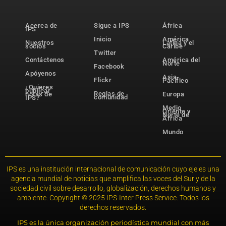
Acerca de
Sigue a IPS
África
IPS
Inicio
América
Nuestros
Latina y el
socios
Caribe
Twitter
Contáctenos
América del
Norte
Facebook
Apóyenos
Asia-
Flickr
Pacífico
¿Quieres
publicar
Reglas de
notas de
Europa
comunidad
IPS?
Medio
Oriente y
Norte de
África
Mundo
IPS es una institución internacional de comunicación cuyo eje es una
agencia mundial de noticias que amplifica las voces del Sur y de la
sociedad civil sobre desarrollo, globalización, derechos humanos y
ambiente. Copyright © 2025 IPS-Inter Press Service. Todos los
derechos reservados.
IPS es la única organización periodística mundial con más