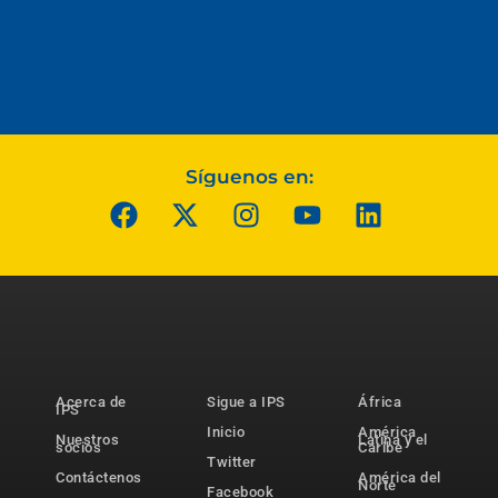
Síguenos en:
Acerca de
Sigue a IPS
África
IPS
Inicio
América
Nuestros
Latina y el
socios
Caribe
Twitter
Contáctenos
América del
Norte
Facebook