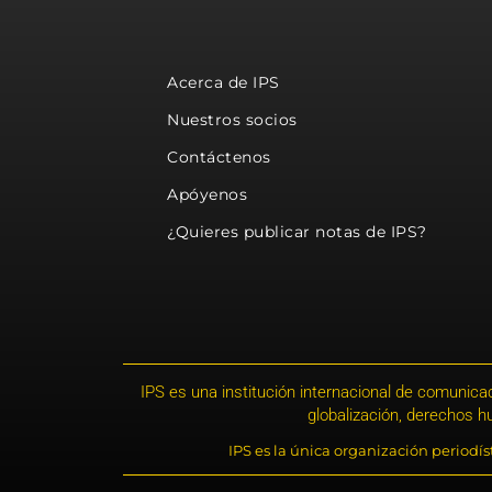
Acerca de IPS
Nuestros socios
Contáctenos
Apóyenos
¿Quieres publicar notas de IPS?
IPS es una institución internacional de comunicac
globalización, derechos 
IPS es la única organización periodí