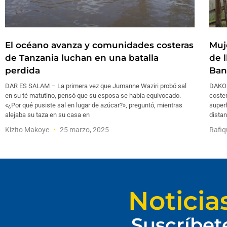
El océano avanza y comunidades costeras
Muj
de Tanzania luchan en una batalla
de l
perdida
Ban
DAR ES SALAM – La primera vez que Jumanne Waziri probó sal
DAKOP
en su té matutino, pensó que su esposa se había equivocado.
coster
«¿Por qué pusiste sal en lugar de azúcar?», preguntó, mientras
superf
alejaba su taza en su casa en
distan
Kizito Makoye
25 marzo, 2025
Rafiq
Noticia
Suscríbet