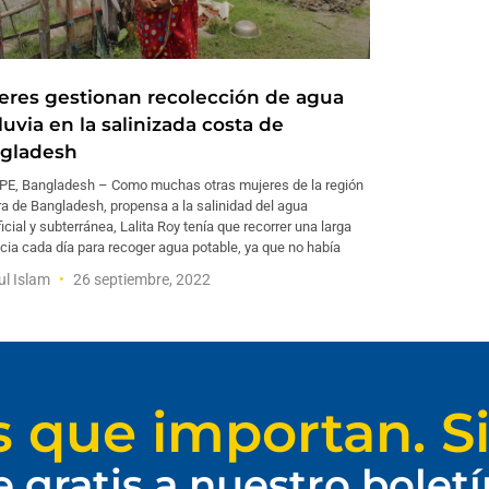
eres gestionan recolección de agua
luvia en la salinizada costa de
gladesh
E, Bangladesh – Como muchas otras mujeres de la región
a de Bangladesh, propensa a la salinidad del agua
icial y subterránea, Lalita Roy tenía que recorrer una larga
cia cada día para recoger agua potable, ya que no había
ul Islam
26 septiembre, 2022
s que importan. Si
e gratis a nuestro bolet