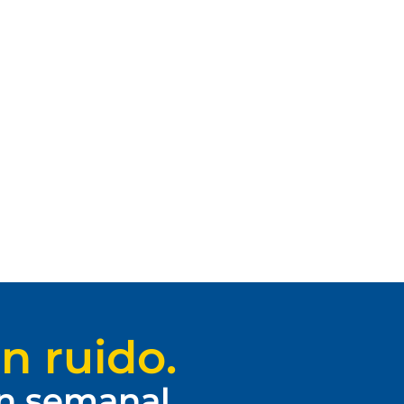
n ruido.
ín semanal