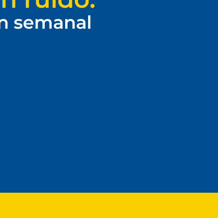
ín semanal