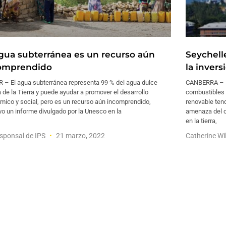
agua subterránea es un recurso aún
Seychell
omprendido
la inver
 – El agua subterránea representa 99 % del agua dulce
CANBERRA – R
a de la Tierra y puede ayudar a promover el desarrollo
combustibles 
mico y social, pero es un recurso aún incomprendido,
renovable tend
o un informe divulgado por la Unesco en la
amenaza del ca
en la tierra,
sponsal de IPS
21 marzo, 2022
Catherine W